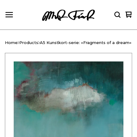
Vie
0
car
ite
Home
Products
A5 Kunstkort-serie: »Fragments of a dream«