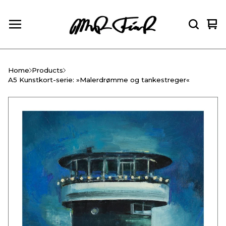
Vie
0
car
ite
Home
Products
A5 Kunstkort-serie: »Malerdrømme og tankestreger«