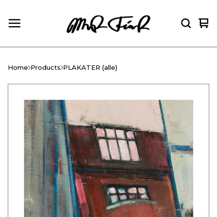
Vie
0
car
ite
Home
Products
PLAKATER (alle)