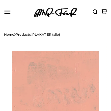
Vie
0
car
ite
Home
Products
PLAKATER (alle)