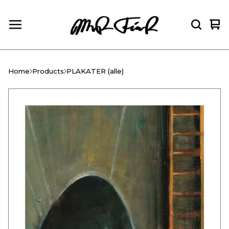
Vie
0
car
ite
Home
Products
PLAKATER (alle)