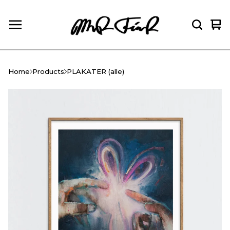
Vie
0
car
ite
Home
Products
PLAKATER (alle)