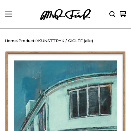
Vie
0
car
ite
Home
Products
KUNSTTRYK / GICLÉE (alle)