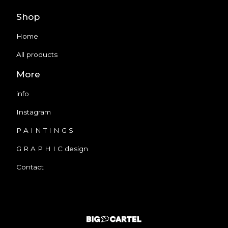
Shop
Home
All products
More
info
Instagram
P A I N T I N G S
G R A P H I C design
Contact