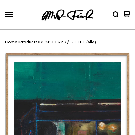
Vie
0
car
ite
Home
Products
KUNSTTRYK / GICLÉE (alle)