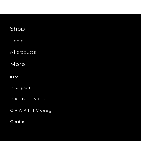
Shop
Home
All products
More
info
Instagram
P A I N T I N G S
G R A P H I C design
Contact