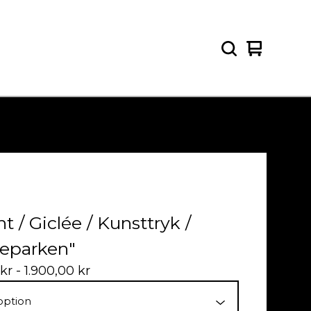
View
0
cart
items
nt / Giclée / Kunsttryk /
eparken"
kr
- 1.900,00
kr