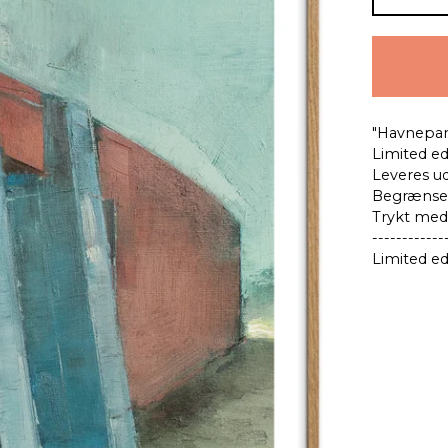
"Havnepar
Limited ed
Leveres u
Begrænset
Trykt med 
------------
Limited edi