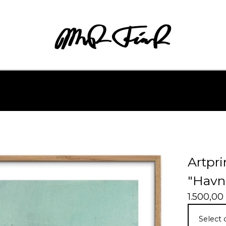
Artpri
"Havn
1.500,00