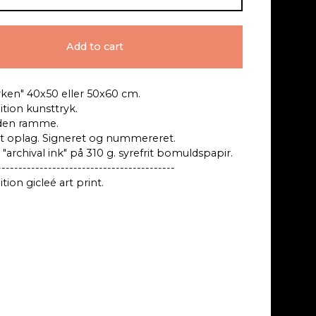
Add to cart
ken" 40x50 eller 50x60 cm.
ition kunsttryk.
den ramme.
 oplag. Signeret og nummereret.
"archival ink" på 310 g. syrefrit bomuldspapir.
------------------------------------------
tion gicleé art print.