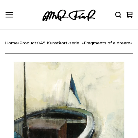
Vie
0
car
ite
Home
Products
A5 Kunstkort-serie: »Fragments of a dream«