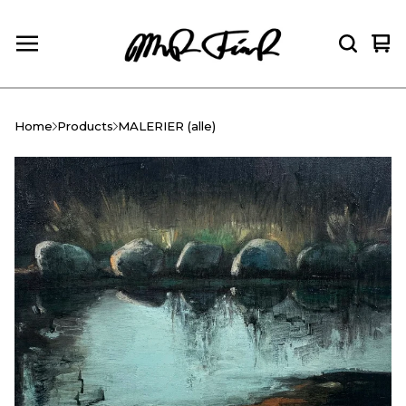
Vie
0
car
ite
Home
Products
MALERIER (alle)