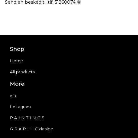
Send en besked til tlf. 51260074 🤗
Shop
Home
All products
More
info
Instagram
P A I N T I N G S
G R A P H I C design