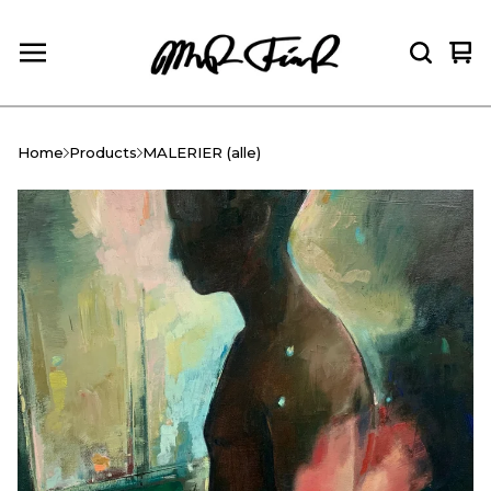
Vie
0
car
ite
Home
Products
MALERIER (alle)