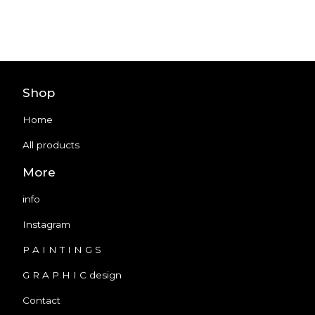
Shop
Home
All products
More
info
Instagram
P A I N T I N G S
G R A P H I C design
Contact