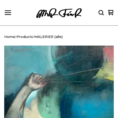
Vie
0
car
ite
Home
Products
MALERIER (alle)