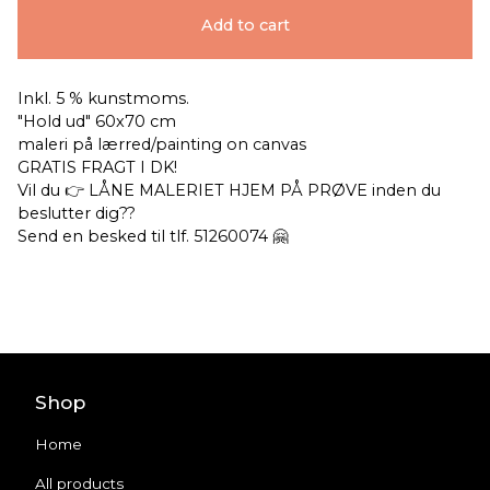
Add to cart
Inkl. 5 % kunstmoms.
"Hold ud" 60x70 cm
maleri på lærred/painting on canvas
GRATIS FRAGT I DK!
Vil du 👉 LÅNE MALERIET HJEM PÅ PRØVE inden du
beslutter dig??
Send en besked til tlf. 51260074 🤗
Shop
Home
All products