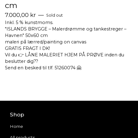
cm
7.000,00
kr
—
Sold out
Inkl. 5 % kunstmoms.
"ISLANDS BRYGGE – Malerdrømme og tankestreger –
Havnen" 50x60 cm
maleri på lærred/painting on canvas
GRATIS FRAGT I DK!
Vil du 👉 LÅNE MALERIET HJEM PÅ PRØVE inden du
beslutter dig??
Send en besked til tlf. 51260074 🤗
Shop
Home
All products