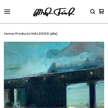
Vie
0
car
ite
Home
Products
MALERIER (alle)