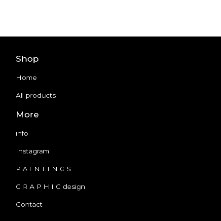
Shop
Home
All products
More
info
Instagram
P A I N T I N G S
G R A P H I C design
Contact