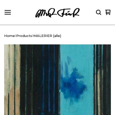
Vie
0
car
ite
Home
Products
MALERIER (alle)