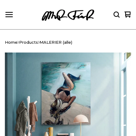
Vie
0
car
ite
Home
Products
MALERIER (alle)