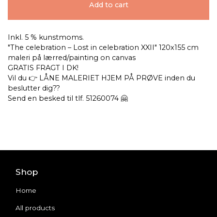
Add to cart
Inkl. 5 % kunstmoms.
"The celebration – Lost in celebration XXII" 120x155 cm
maleri på lærred/painting on canvas
GRATIS FRAGT I DK!
Vil du 👉 LÅNE MALERIET HJEM PÅ PRØVE inden du
beslutter dig??
Send en besked til tlf. 51260074 🤗
Shop
Home
All products