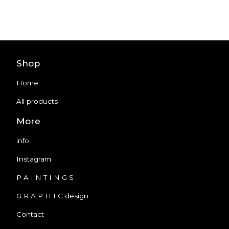
Shop
Home
All products
More
info
Instagram
P A I N T I N G S
G R A P H I C design
Contact