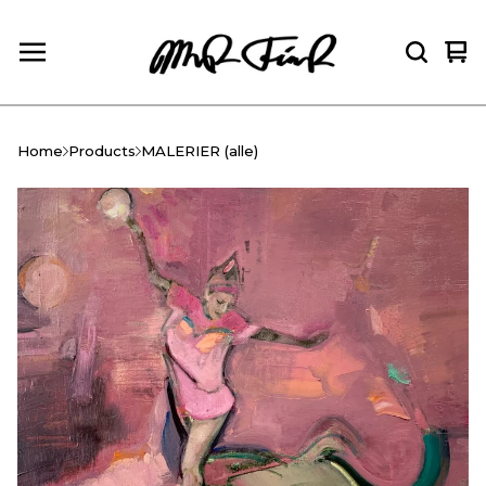
Vie
0
car
ite
Home
Products
MALERIER (alle)